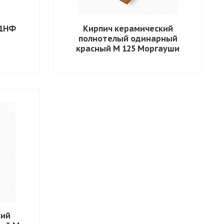
 1НФ
Кирпич керамический
полнотелый одинарный
красный М 125 Моргауши
кий