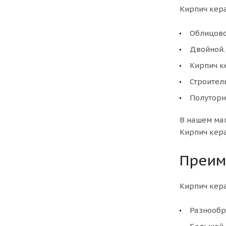
Кирпич кер
Облицов
Двойной.
Кирпич к
Строител
Полуторн
В нашем ма
Кирпич кер
Преим
Кирпич кер
Разнообр