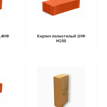
1,4НФ
Кирпич полнотелый 1НФ
М200