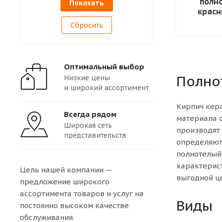
полн
красн
Сбросить
Оптимальный выбор
Полно
Низкие цены
и широкий ассортимент
Кирпич кера
Всегда рядом
материала 
Широкая сеть
производят 
представительств
определяют
полнотелый
характерист
Цель нашей компании —
выгодной це
предложение широкого
ассортимента товаров и услуг на
Виды
постоянно высоком качестве
обслуживания.