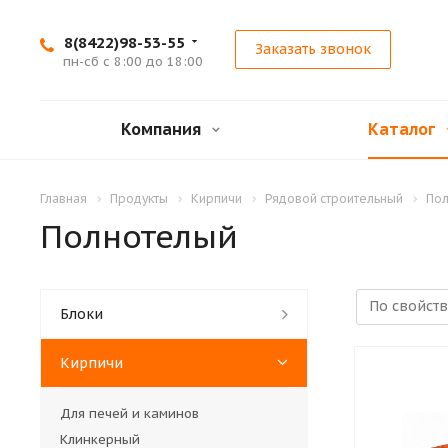
8(8422)98-53-55
Заказать звонок
пн-сб с 8:00 до 18:00
Компания
Каталог
Главная
Продукты
Кирпичи
Рядовой строительный
По
Полнотелый
Блоки
Кирпичи
Для печей и каминов
Клинкерный