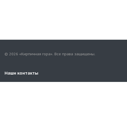
© 2026 «Кирпичная гора». Все права защищены.
Наши контакты
8(8422)98-53-55
terminal-ulsk@yandex.ru
г. Ульяновск.,ул. Московское шоссе , д 5 Е