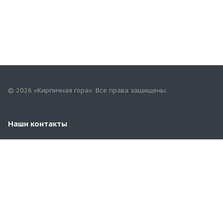
© 2026 «Кирпичная гора». Все права защищены.
Наши контакты
8(8422)98-53-55
terminal-ulsk@yandex.ru
г. Ульяновск.,ул. Московское шоссе , д 5 Е