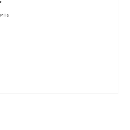
с
 МПа