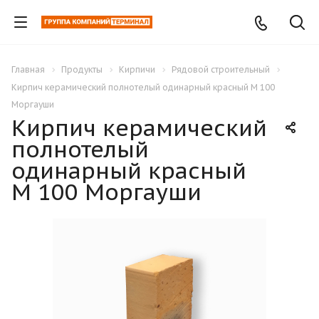
Главная
Продукты
Кирпичи
Рядовой строительный
Кирпич керамический полнотелый одинарный красный М 100
Моргауши
Кирпич керамический
полнотелый
одинарный красный
М 100 Моргауши