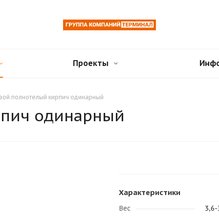
Проекты
Инф
вой полнотелый кирпич одинарный
рпич одинарный
Характеристики
Вес
3,6-