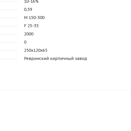
10-16%
0,59
М 150-300
F 25-35
2000
0
250х120х65
Ревдинский кирпичный завод