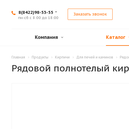
8(8422)98-53-55
Заказать звонок
пн-сб с 8:00 до 18:00
Компания
Каталог
Главная
Продукты
Кирпичи
Для печей и каминов
Рядо
Рядовой полнотелый ки