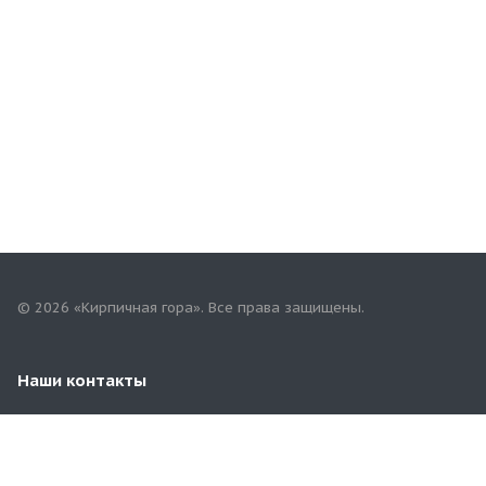
© 2026 «Кирпичная гора». Все права защищены.
Наши контакты
8(8422)98-53-55
terminal-ulsk@yandex.ru