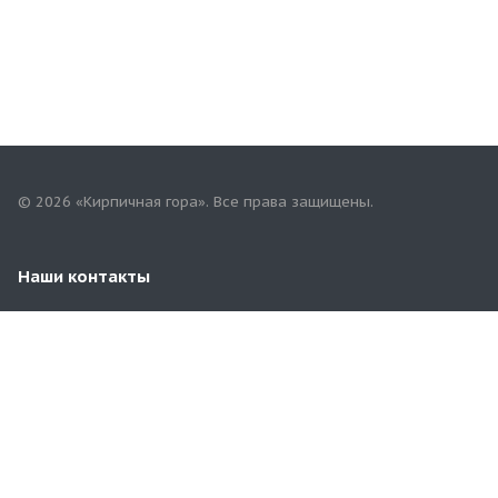
© 2026 «Кирпичная гора». Все права защищены.
Наши контакты
8(8422)98-53-55
terminal-ulsk@yandex.ru
г. Ульяновск.,ул. Московское шоссе , д 5 Е